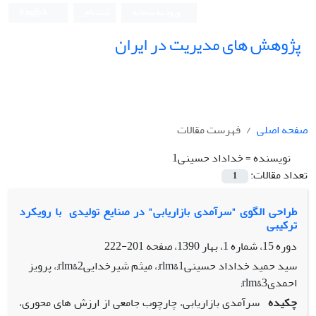
ورود به سامانه
ثبت نام
English
پژوهش های مدیریت در ایران
صفحه اصلی
فهرست مقالات
نویسنده =
خداداد حسینی1
تعداد مقالات:
1
طراحی الگوی "سرآمدی بازاریابی" در صنایع تولیدی ‏ با رویکرد
ترکیبی
دوره 15، شماره 1، بهار 1390، صفحه
201-222
سید حمید خداداد حسینی1&rlm;، میثم شیرخدایی2&rlm;، پرویز
احمدی3&rlm;
چکیده
سرآمدی بازاریابی، چارچوب جامعی از ارزش های محوری،