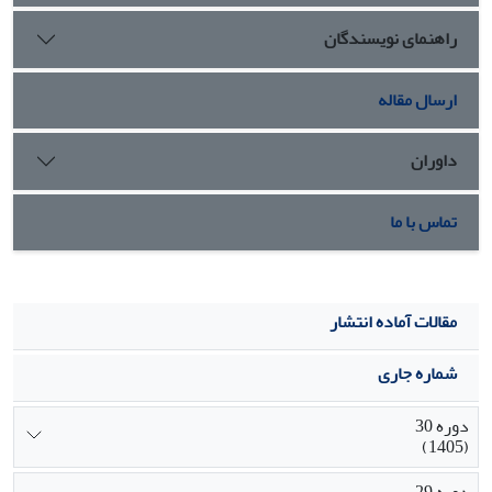
چگونگی تحقق نتایج ‏بازاریابی از توانمندسازهای بازاریابی با
راهنمای نویسندگان
استفاده از الگوی معادلات ساختاری نیز تعیین شد. ‏
ارسال مقاله
داوران
تماس با ما
مقالات آماده انتشار
شماره جاری
دوره 30
(1405)
دوره 29