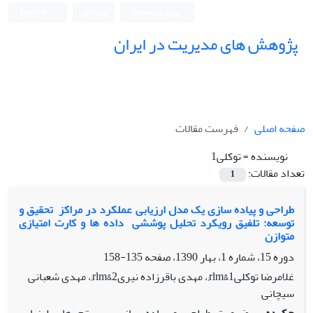
ورود به سامانه
ثبت نام
English
پژوهش های مدیریت در ایران
صفحه اصلی
فهرست مقالات
نویسنده =
توکلی1
تعداد مقالات:
1
طراحی و پیاده سازی یک مدل ارزیابی عملکرد در مراکز ‏ تحقیق و
توسعه: تلفیق رویکرد تحلیل پوششی ‏ داده ها و کارت امتیازی
متوازن
دوره 15، شماره 1، بهار 1390، صفحه
135-158
غلامرضا توکلی1&rlm;، مهدی باقرزاده نیری2&rlm;، مهدی شعبانی
سیچانی