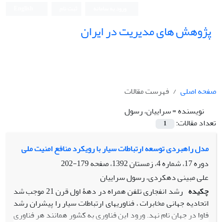
ورود به سامانه
ثبت نام
English
پژوهش های مدیریت در ایران
صفحه اصلی
فهرست مقالات
نویسنده =
سراییان، رسول
تعداد مقالات:
1
مدل راهبردی توسعه ارتباطات سیار با رویکرد منافع امنیت ملی
دوره 17، شماره 4، زمستان 1392، صفحه
179-202
علی مبینی دهکردی، رسول سراییان
چکیده
رشد انفجاری تلفن همراه در دهۀ اول قرن 21 موجب شد
اتحادیه جهانی مخابرات ، فناوری‏های ارتباطات سیار را پیشران رشد
فاوا در جهان نام نهد. ورود این فناوری به کشور همانند هر فناوری