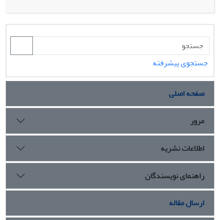
شرکت ها از این توانمند سازها در جهت بهبود وضعیت رقابتی خود
استفاده کنند. این رویکرد بر اساس متدولوژی گسترش عملکرد
کیفیت (QFD) و به ویژه خانه کیفیت (HOQ) پایه گذاری شده
است. در این متدولوژی منطق فازی مورد استفاده قرار گرفته است
تا وابستگی ها و همبستگی های مورد نیاز در HOQ را بیان کند.
جستجوی پیشرفته
در پایان، این رویکرد در صنعت قطعه سازی خودرو (مطالعه موردی:
گروه خودرو سازی بهمن) پیاده سازی شد و مناسب ترین توانمند
صفحه اصلی
سازها در این صنعت شناسایی شدند. مدیریت زنجیره تأمین به
عنوان مهم ترین توانمند ساز در این صنعت شناخته شد و مدیریت
دانش، فناوری اطلاعات، مهندسی همزمان، سخت افزار، تیم سازی
مرور
و مدیریت پروژه به ترتیب در رتبه های بعد قرار گرفتند. از جمله
مهم ترین محدودیت های این پژوهش می توان به زمانبر بودن
اطلاعات نشریه
استفاده از QFD به دلیل محاسبات فراوان اشاره نمود. در این
پژوهش به دلیل بیان بهتر وابستگی ها و همبستگی ها در HOQ
راهنمای نویسندگان
از اعداد فازی استفاده شد تا روابط بطور دقیق بیان گردد.
ارسال مقاله